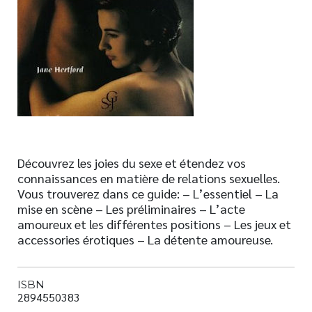
Nouveautés
Numérique
Livres audio
Meilleurs vendeurs
Page vedette
AUTEURS
Découvrez les joies du sexe et étendez vos
À PROPOS
connaissances en matière de relations sexuelles.
CONTACT
Vous trouverez dans ce guide: – L’essentiel – La
mise en scène – Les préliminaires – L’acte
amoureux et les différentes positions – Les jeux et
accessories érotiques – La détente amoureuse.
ISBN
2894550383