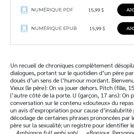
15,99
$
NUMÉRIQUE PDF
AJ
15,99
$
NUMÉRIQUE EPUB
AJ
Un recueil de chroniques complètement désopila
dialogues, portant sur le quotidien d’un père pa
doués d’un sens de l’humour mordant. Bienvenue 
Vieux (le père): On va jouer dehors. Pitch (fille, 
l’autre côté de la porte. U (garçon, 17 ans): On p
conversation sur le contenu «douteux» du repas du
un avis d’expropriation pour cause d’insalubrité 
décodage de certaines phrases prononcées par les
père sur la sexualité; un registre pour identifier 
Ambiance full wabi sabi
. «Bonjour. Personn