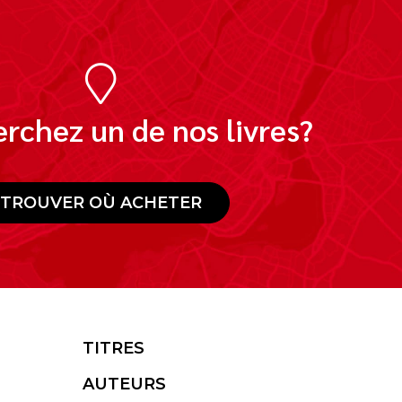
rchez un de nos livres?
TROUVER OÙ ACHETER
TITRES
AUTEURS