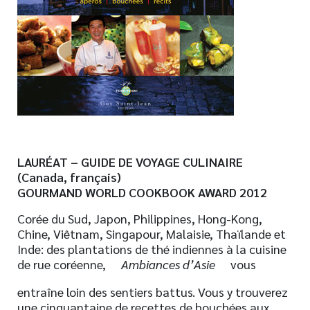
Nouveautés
Numérique
Livres audio
Meilleurs vendeurs
Page vedette
AUTEURS
LAURÉAT – GUIDE DE VOYAGE CULINAIRE
À PROPOS
(Canada, français)
CONTACT
GOURMAND WORLD COOKBOOK AWARD 2012
Corée du Sud, Japon, Philippines, Hong-Kong,
Chine, Viêtnam, Singapour, Malaisie, Thaïlande et
Inde: des plantations de thé indiennes à la cuisine
de rue coréenne,
Ambiances d’Asie
vous
entraîne loin des sentiers battus. Vous y trouverez
une cinquantaine de recettes de bouchées aux