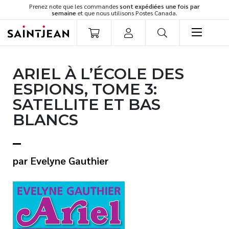
Prenez note que les commandes
sont expédiées une fois par
semaine
et que nous utilisons Postes Canada.
LIVRES
ARIEL À L’ÉCOLE DES
Romans
ESPIONS, TOME 3:
Cuisine
SATELLITE ET BAS
Développement personnel
BLANCS
Littérature jeunesse
Spiritualité
Famille
Evelyne Gauthier
Culture générale
Témoignages
Vie pratique
Finances