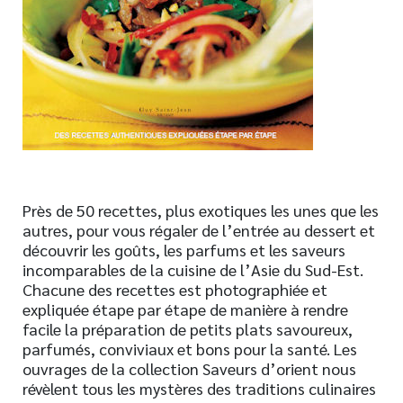
Nouveautés
Numérique
Livres audio
Meilleurs vendeurs
Page vedette
AUTEURS
Près de 50 recettes, plus exotiques les unes que les
À PROPOS
autres, pour vous régaler de l’entrée au dessert et
CONTACT
découvrir les goûts, les parfums et les saveurs
incomparables de la cuisine de l’Asie du Sud-Est.
Chacune des recettes est photographiée et
expliquée étape par étape de manière à rendre
facile la préparation de petits plats savoureux,
parfumés, conviviaux et bons pour la santé. Les
ouvrages de la collection Saveurs d’orient nous
révèlent tous les mystères des traditions culinaires