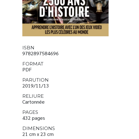
ISBN
9782897584696
FORMAT
PDF
PARUTION
2019/11/13
RELIURE
Cartonnée
PAGES
432 pages
DIMENSIONS
21 cm x 23 cm