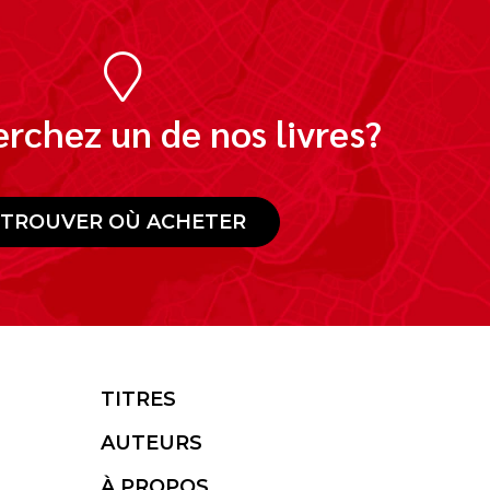
rchez un de nos livres?
TROUVER OÙ ACHETER
TITRES
AUTEURS
À PROPOS