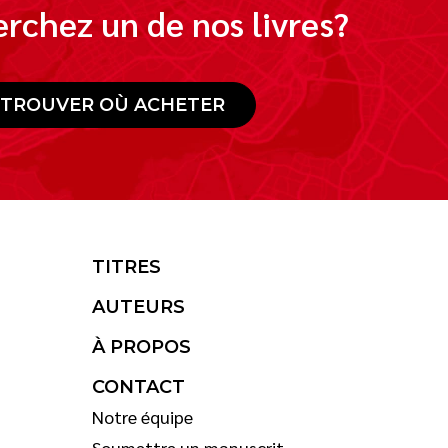
rchez un de nos livres?
TROUVER OÙ ACHETER
TITRES
AUTEURS
À PROPOS
CONTACT
Notre équipe
Soumettre un manuscrit