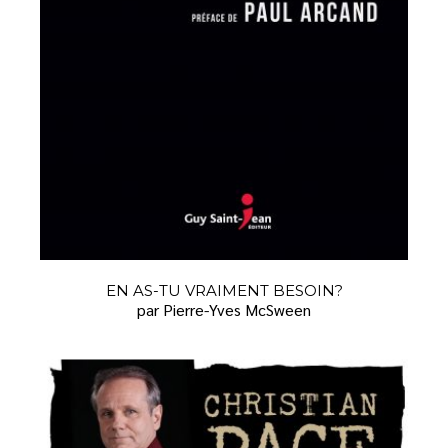
EN AS-TU VRAIMENT BESOIN?
par Pierre-Yves McSween