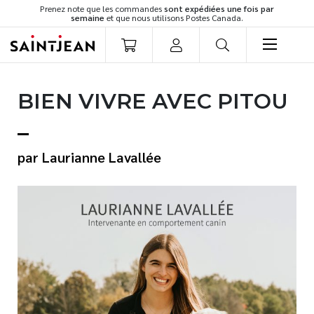
Prenez note que les commandes
sont expédiées une fois par
semaine
et que nous utilisons Postes Canada.
LIVRES
BIEN VIVRE AVEC PITOU
Romans
Cuisine
Développement personnel
Laurianne Lavallée
Littérature jeunesse
Spiritualité
Famille
Culture générale
Témoignages
Vie pratique
Finances