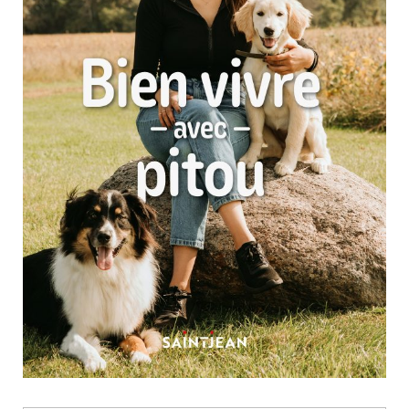
Nouveautés
Numérique
Livres audio
Meilleurs vendeurs
Page vedette
AUTEURS
À PROPOS
CONTACT