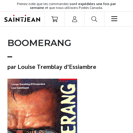
Prenez note que les commandes
sont expédiées une fois par
semaine
et que nous utilisons Postes Canada.
LIVRES
BOOMERANG
Romans
Cuisine
Développement personnel
Louise Tremblay d’Essiambre
Littérature jeunesse
Spiritualité
Famille
Culture générale
Témoignages
Vie pratique
Finances