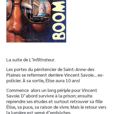
Nouveautés
Numérique
Livres audio
Meilleurs vendeurs
Page vedette
AUTEURS
La suite de
L’infiltrateur
.
À PROPOS
Les portes du pénitencier de Saint-Anne-des
CONTACT
Plaines se referment derrière Vincent Savoie… ex-
policier. À sa sortie, Élise aura 10 ans!
Commence alors un long périple pour Vincent
Savoie. D’abord survivre à la prison; ensuite
reprendre ses études et surtout retrouver sa fille
Élise, sa puce, sa raison de vivre. Mais le retour vers
la lumière est semé d’embûches.