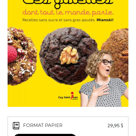
Nouveautés
Numérique
Livres audio
Meilleurs vendeurs
Page vedette
AUTEURS
À PROPOS
CONTACT
29,95
$
FORMAT PAPIER