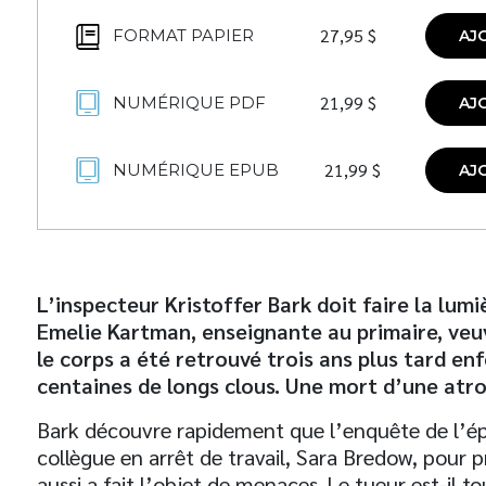
27,95
$
FORMAT PAPIER
AJ
21,99
$
NUMÉRIQUE PDF
AJ
21,99
$
NUMÉRIQUE EPUB
AJ
L’inspecteur Kristoffer Bark doit faire la lum
Emelie Kartman, enseignante au primaire, veuve
le corps a été retrouvé trois ans plus tard en
centaines de longs clous. Une mort d’une atr
Bark découvre rapidement que l’enquête de l’épo
collègue en arrêt de travail, Sara Bredow, pour p
aussi a fait l’objet de menaces. Le tueur est-il tou