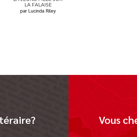
LA FALAISE
par Lucinda Riley
téraire?
Vous che