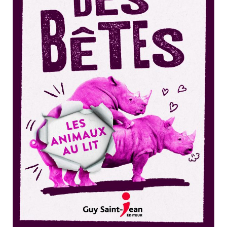
Nouveautés
Numérique
Livres audio
Meilleurs vendeurs
Page vedette
AUTEURS
À PROPOS
CONTACT