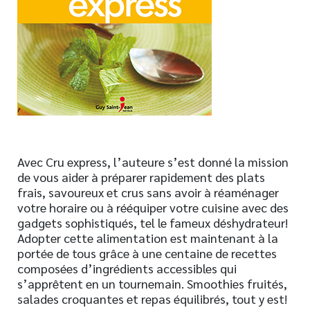
Nouveautés
Numérique
Livres audio
Meilleurs vendeurs
Page vedette
AUTEURS
Avec Cru express, l’auteure s’est donné la mission
À PROPOS
de vous aider à préparer rapidement des plats
CONTACT
frais, savoureux et crus sans avoir à réaménager
votre horaire ou à rééquiper votre cuisine avec des
gadgets sophistiqués, tel le fameux déshydrateur!
Adopter cette alimentation est maintenant à la
portée de tous grâce à une centaine de recettes
composées d’ingrédients accessibles qui
s’apprêtent en un tournemain. Smoothies fruités,
salades croquantes et repas équilibrés, tout y est!