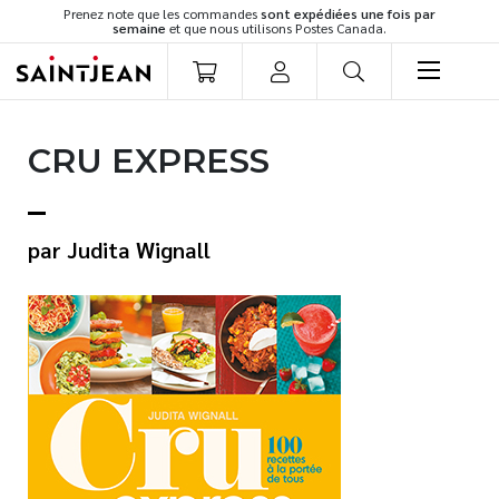
Prenez note que les commandes
sont expédiées une fois par
semaine
et que nous utilisons Postes Canada.
LIVRES
CRU EXPRESS
Romans
Cuisine
Développement personnel
Judita Wignall
Littérature jeunesse
Spiritualité
Famille
Culture générale
Témoignages
Vie pratique
Finances