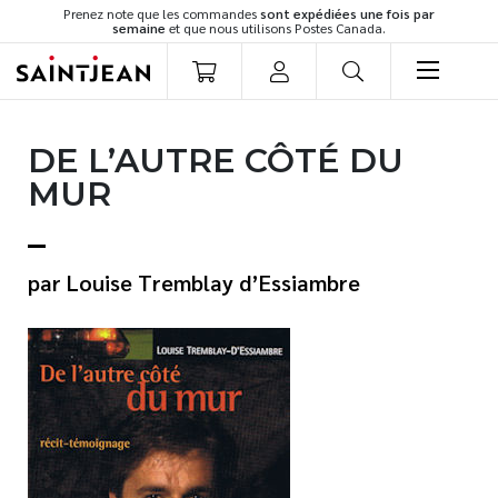
Prenez note que les commandes
sont expédiées une fois par
semaine
et que nous utilisons Postes Canada.
LIVRES
DE L’AUTRE CÔTÉ DU
Romans
MUR
Cuisine
Développement personnel
Littérature jeunesse
Louise Tremblay d’Essiambre
Spiritualité
Famille
Culture générale
Témoignages
Vie pratique
Finances