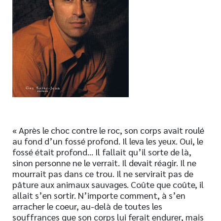
Nouveautés
Numérique
Livres audio
Meilleurs vendeurs
Page vedette
AUTEURS
À PROPOS
« Après le choc contre le roc, son corps avait roulé
CONTACT
au fond d’un fossé profond. Il leva les yeux. Oui, le
fossé était profond… Il fallait qu’il sorte de là,
sinon personne ne le verrait. Il devait réagir. Il ne
mourrait pas dans ce trou. Il ne servirait pas de
pâture aux animaux sauvages. Coûte que coûte, il
allait s’en sortir. N’importe comment, à s’en
arracher le coeur, au-delà de toutes les
souffrances que son corps lui ferait endurer, mais