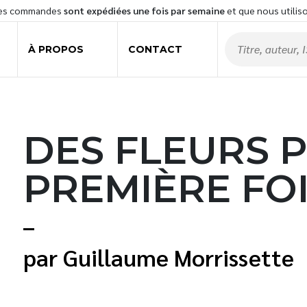
les commandes
sont expédiées une fois par semaine
et que nous utilis
À PROPOS
CONTACT
DES FLEURS 
PREMIÈRE FO
Guillaume Morrissette