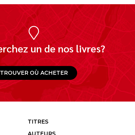
rchez un de nos livres?
TROUVER OÙ ACHETER
TITRES
AUTEURS