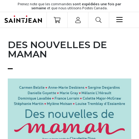
Prenez note que les commandes
sont expédiées une fois par
semaine
et que nous utilisons Postes Canada.
LIVRES
DES NOUVELLES DE
Romans
MAMAN
Cuisine
Développement personnel
Littérature jeunesse
Spiritualité
Famille
Culture générale
Témoignages
Vie pratique
Finances