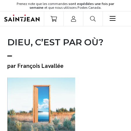
Prenez note que les commandes
sont expédiées une fois par
semaine
et que nous utilisons Postes Canada.
LIVRES
DIEU, C’EST PAR OÙ?
Romans
Cuisine
Développement personnel
François Lavallée
Littérature jeunesse
Spiritualité
Famille
Culture générale
Témoignages
Vie pratique
Finances