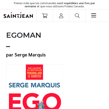
Prenez note que les commandes
sont expédiées une fois par
semaine
et que nous utilisons Postes Canada.
LIVRES
EGOMAN
Romans
Cuisine
Développement personnel
Serge Marquis
Littérature jeunesse
Spiritualité
Famille
Culture générale
Témoignages
Vie pratique
Finances