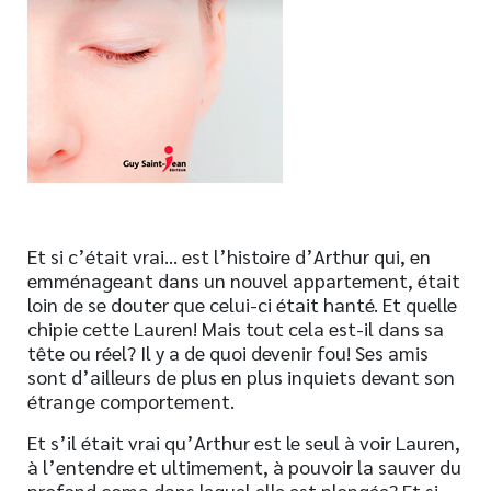
Nouveautés
Numérique
Livres audio
Meilleurs vendeurs
Page vedette
AUTEURS
Et si c’était vrai… est l’histoire d’Arthur qui, en
À PROPOS
emménageant dans un nouvel appartement, était
CONTACT
loin de se douter que celui-ci était hanté. Et quelle
chipie cette Lauren! Mais tout cela est-il dans sa
tête ou réel? Il y a de quoi devenir fou! Ses amis
sont d’ailleurs de plus en plus inquiets devant son
étrange comportement.
Et s’il était vrai qu’Arthur est le seul à voir Lauren,
à l’entendre et ultimement, à pouvoir la sauver du
profond coma dans lequel elle est plongée? Et si