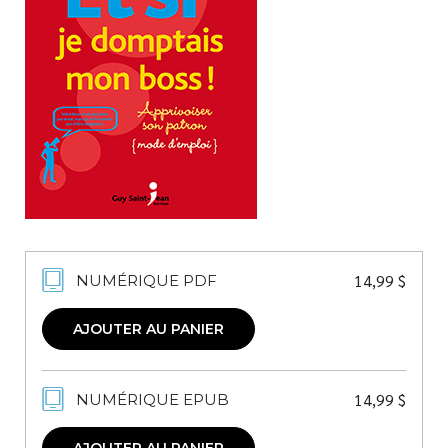
Nouveautés
Numérique
Livres audio
Meilleurs vendeurs
Page vedette
AUTEURS
À PROPOS
CONTACT
14,99
$
NUMÉRIQUE PDF
AJOUTER AU PANIER
14,99
$
NUMÉRIQUE EPUB