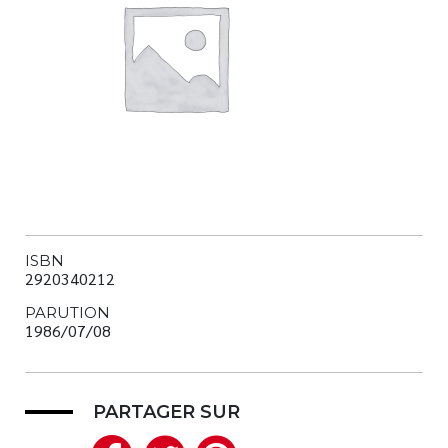
Nouveautés
Numérique
Livres audio
Meilleurs vendeurs
Page vedette
AUTEURS
À PROPOS
ISBN
CONTACT
2920340212
PARUTION
1986/07/08
PARTAGER SUR