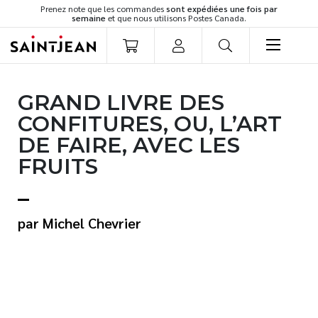
Prenez note que les commandes
sont expédiées une fois par
semaine
et que nous utilisons Postes Canada.
LIVRES
GRAND LIVRE DES
Romans
CONFITURES, OU, L’ART
Cuisine
DE FAIRE, AVEC LES
Développement personnel
FRUITS
Littérature jeunesse
Spiritualité
Famille
Michel Chevrier
Culture générale
Témoignages
Vie pratique
Finances