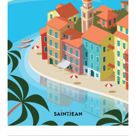
Nouveautés
Numérique
Livres audio
Meilleurs vendeurs
Page vedette
AUTEURS
À PROPOS
CONTACT