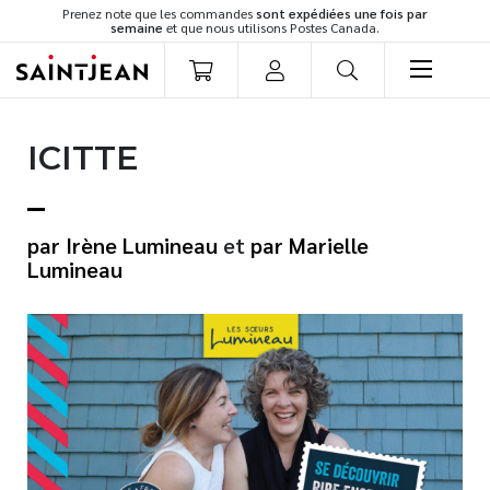
Prenez note que les commandes
sont expédiées une fois par
semaine
et que nous utilisons Postes Canada.
LIVRES
ICITTE
Romans
Cuisine
Développement personnel
Irène Lumineau
et
Marielle
Littérature jeunesse
Lumineau
Spiritualité
Famille
Culture générale
Témoignages
Vie pratique
Finances