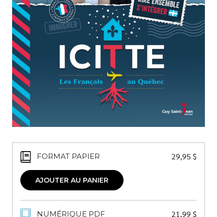
Nouveautés
Numérique
Livres audio
Meilleurs vendeurs
Page vedette
AUTEURS
À PROPOS
CONTACT
29,95
$
FORMAT PAPIER
AJOUTER AU PANIER
21,99
$
NUMÉRIQUE PDF