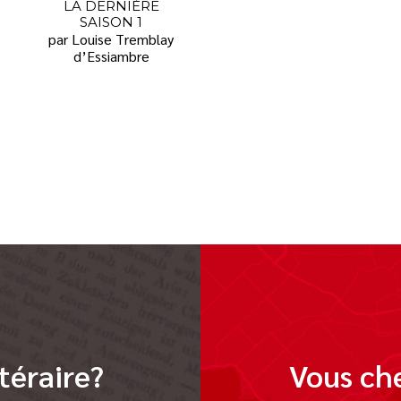
LA DERNIÈRE
SAISON 1
par Louise Tremblay
d’Essiambre
téraire?
Vous che