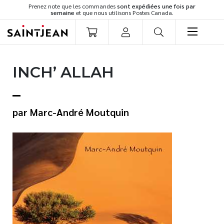
Prenez note que les commandes
sont expédiées une fois par
semaine
et que nous utilisons Postes Canada.
LIVRES
INCH’ ALLAH
Romans
Cuisine
Développement personnel
Marc-André Moutquin
Littérature jeunesse
Spiritualité
Famille
Culture générale
Témoignages
Vie pratique
Finances