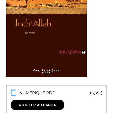
Nouveautés
Numérique
Livres audio
Meilleurs vendeurs
Page vedette
AUTEURS
À PROPOS
CONTACT
16,99
$
NUMÉRIQUE PDF
AJOUTER AU PANIER