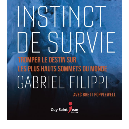
Nouveautés
Numérique
Livres audio
Meilleurs vendeurs
Page vedette
AUTEURS
À PROPOS
CONTACT