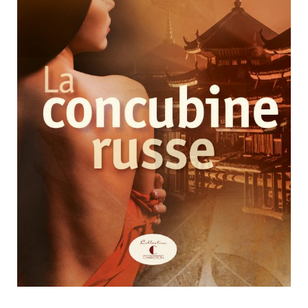
Nouveautés
Numérique
Livres audio
Meilleurs vendeurs
Page vedette
AUTEURS
À PROPOS
CONTACT