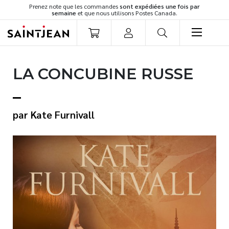
Prenez note que les commandes
sont expédiées une fois par
semaine
et que nous utilisons Postes Canada.
LIVRES
LA CONCUBINE RUSSE
Romans
Cuisine
Développement personnel
Kate Furnivall
Littérature jeunesse
Spiritualité
Famille
Culture générale
Témoignages
Vie pratique
Finances