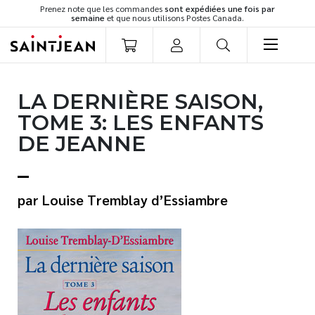
Prenez note que les commandes
sont expédiées une fois par
semaine
et que nous utilisons Postes Canada.
LIVRES
LA DERNIÈRE SAISON,
Romans
TOME 3: LES ENFANTS
Cuisine
DE JEANNE
Développement personnel
Littérature jeunesse
Spiritualité
Louise Tremblay d’Essiambre
Famille
Culture générale
Témoignages
Vie pratique
Finances