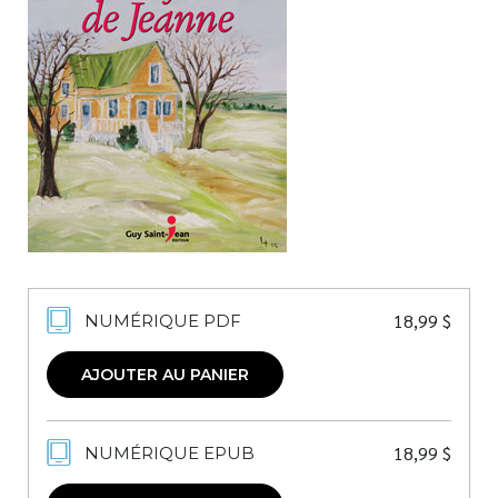
Nouveautés
Numérique
Livres audio
Meilleurs vendeurs
Page vedette
AUTEURS
À PROPOS
CONTACT
18,99
$
NUMÉRIQUE PDF
AJOUTER AU PANIER
18,99
$
NUMÉRIQUE EPUB