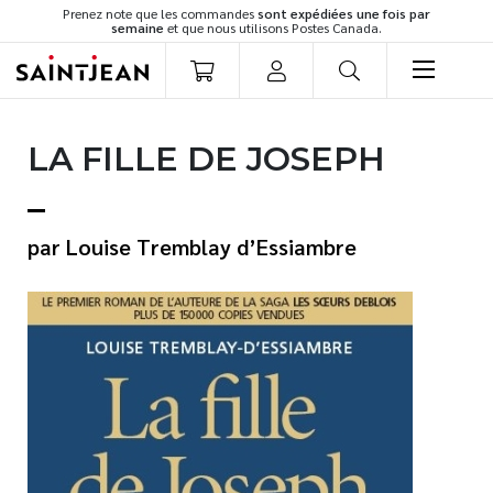
Prenez note que les commandes
sont expédiées une fois par
semaine
et que nous utilisons Postes Canada.
LIVRES
LA FILLE DE JOSEPH
Romans
Cuisine
Développement personnel
Louise Tremblay d’Essiambre
Littérature jeunesse
Spiritualité
Famille
Culture générale
Témoignages
Vie pratique
Finances