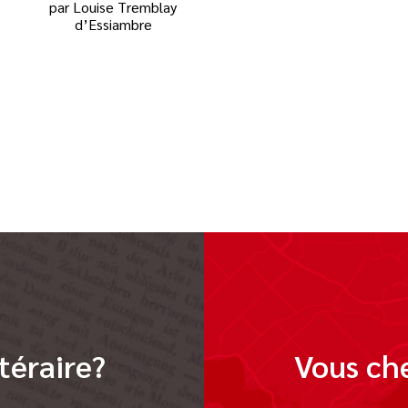
par Louise Tremblay
d’Essiambre
téraire?
Vous che