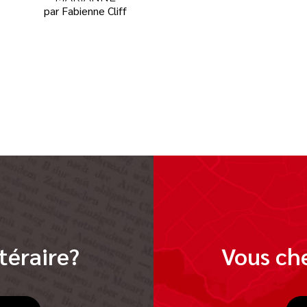
par Fabienne Cliff
téraire?
Vous che