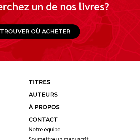
rchez un de nos livres?
TROUVER OÙ ACHETER
TITRES
AUTEURS
À PROPOS
CONTACT
Notre équipe
Soumettre un manuscrit