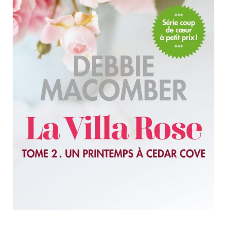
Nouveautés
Numérique
Livres audio
Meilleurs vendeurs
Page vedette
AUTEURS
À PROPOS
CONTACT