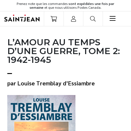
Prenez note que les commandes
sont expédiées une fois par
semaine
et que nous utilisons Postes Canada.
LIVRES
L’AMOUR AU TEMPS
Romans
D’UNE GUERRE, TOME 2:
Cuisine
1942-1945
Développement personnel
Littérature jeunesse
Spiritualité
Louise Tremblay d’Essiambre
Famille
Culture générale
Témoignages
Vie pratique
Finances