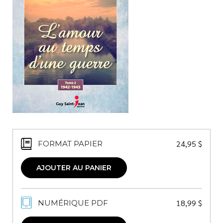
Nouveautés
Numérique
Livres audio
Meilleurs vendeurs
Page vedette
AUTEURS
À PROPOS
CONTACT
24,95
$
FORMAT PAPIER
AJOUTER AU PANIER
18,99
$
NUMÉRIQUE PDF