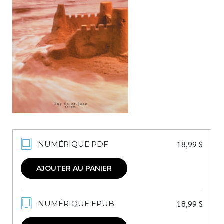
Nouveautés
Numérique
Livres audio
Meilleurs vendeurs
Page vedette
AUTEURS
À PROPOS
CONTACT
18,99
$
NUMÉRIQUE PDF
AJOUTER AU PANIER
18,99
$
NUMÉRIQUE EPUB