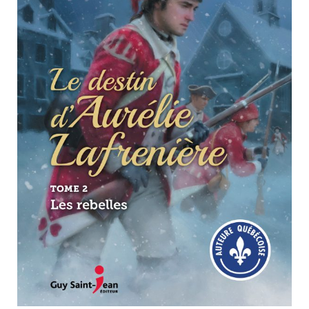
Nouveautés
Numérique
Livres audio
Meilleurs vendeurs
Page vedette
AUTEURS
À PROPOS
CONTACT