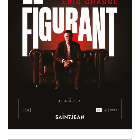
Nouveautés
Numérique
Livres audio
Meilleurs vendeurs
Page vedette
AUTEURS
À PROPOS
CONTACT