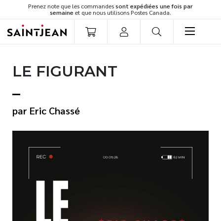
Prenez note que les commandes
sont expédiées une fois par
semaine
et que nous utilisons Postes Canada.
LIVRES
LE FIGURANT
Romans
Cuisine
Développement personnel
Eric Chassé
Littérature jeunesse
Spiritualité
Famille
Culture générale
Témoignages
Vie pratique
Finances