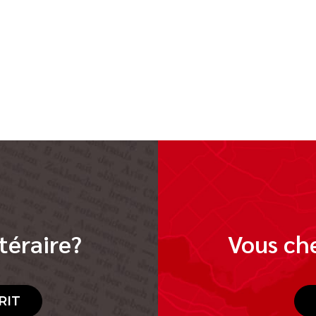
téraire?
Vous che
RIT