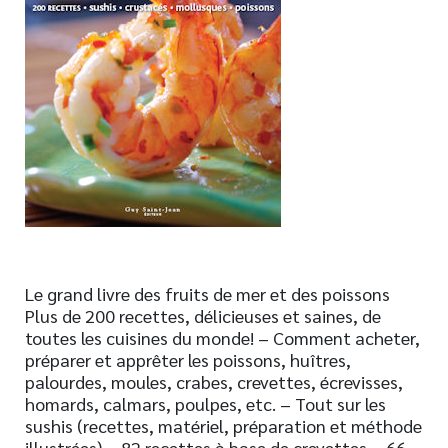
Nouveautés
Numérique
Livres audio
Meilleurs vendeurs
Page vedette
AUTEURS
À PROPOS
CONTACT
Le grand livre des fruits de mer et des poissons
Plus de 200 recettes, délicieuses et saines, de
toutes les cuisines du monde! – Comment acheter,
préparer et apprêter les poissons, huîtres,
palourdes, moules, crabes, crevettes, écrevisses,
homards, calmars, poulpes, etc. – Tout sur les
sushis (recettes, matériel, préparation et méthode
illustrées) – 82 recettes à base de crevettes – 66