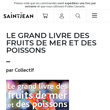
Prenez note que les commandes
sont expédiées une fois par
semaine
et que nous utilisons Postes Canada.
LIVRES
LE GRAND LIVRE DES
Romans
FRUITS DE MER ET DES
Cuisine
POISSONS
Développement personnel
Littérature jeunesse
Spiritualité
Collectif
Famille
Culture générale
Témoignages
Vie pratique
Finances