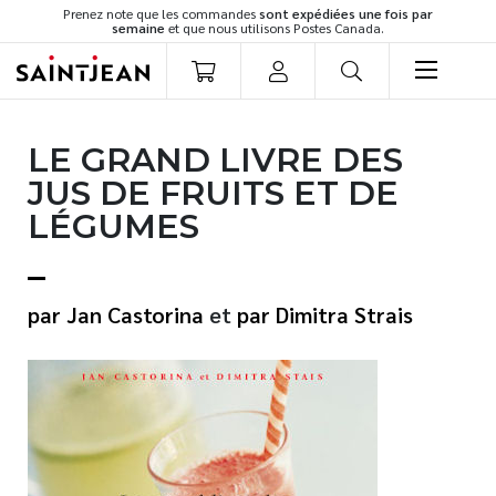
Prenez note que les commandes
sont expédiées une fois par
semaine
et que nous utilisons Postes Canada.
LIVRES
LE GRAND LIVRE DES
Romans
JUS DE FRUITS ET DE
Cuisine
LÉGUMES
Développement personnel
Littérature jeunesse
Spiritualité
Jan Castorina
et
Dimitra Strais
Famille
Culture générale
Témoignages
Vie pratique
Finances