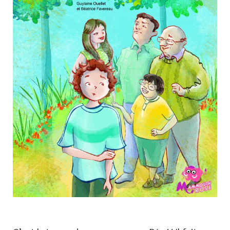
Nouveautés
Numérique
Livres audio
Meilleurs vendeurs
Page vedette
AUTEURS
À PROPOS
CONTACT