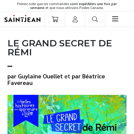
Prenez note que les commandes
sont expédiées une fois par
semaine
et que nous utilisons Postes Canada.
LIVRES
LE GRAND SECRET DE
Romans
RÉMI
Cuisine
Développement personnel
Littérature jeunesse
Guylaine Ouellet
et
Béatrice
Spiritualité
Favereau
Famille
Culture générale
Témoignages
Vie pratique
Finances