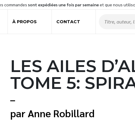
les commandes
sont expédiées une fois par semaine
et que nous utilis
À PROPOS
CONTACT
LES AILES D’
TOME 5: SPIR
Anne Robillard