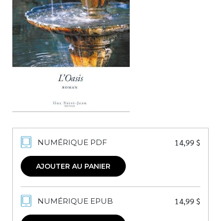
Nouveautés
Numérique
Livres audio
Meilleurs vendeurs
Page vedette
AUTEURS
À PROPOS
CONTACT
14,99
$
NUMÉRIQUE PDF
AJOUTER AU PANIER
14,99
$
NUMÉRIQUE EPUB