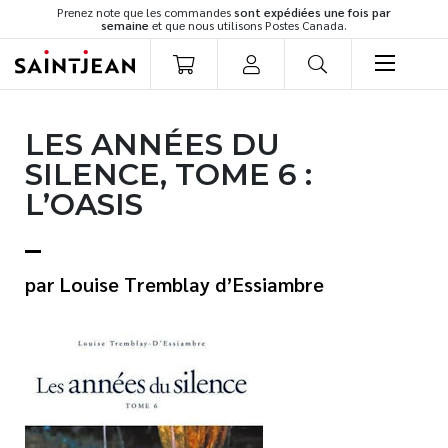
Prenez note que les commandes
sont expédiées une fois par
semaine
et que nous utilisons Postes Canada.
LIVRES
LES ANNÉES DU
Romans
SILENCE, TOME 6 :
Cuisine
L’OASIS
Développement personnel
Littérature jeunesse
Spiritualité
Louise Tremblay d’Essiambre
Famille
Culture générale
Témoignages
Vie pratique
Finances