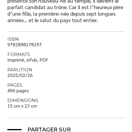
présente son nouveau-né au temple, il devient le
parfait candidat au trône. Car il est l’heureux père
d’une fille, la première-née depuis sept longues
années… et le salut du pays tout entier.
ISBN
9782898278297
FORMATS
Imprimé, ePub, PDF
PARUTION
2025/02/26
PAGES
496 pages
DIMENSIONS
15 cm x 23 cm
PARTAGER SUR