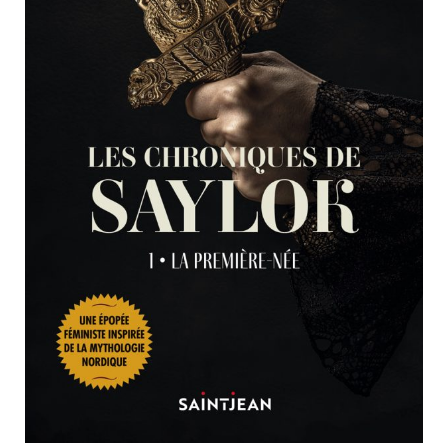
Nouveautés
Numérique
Livres audio
Meilleurs vendeurs
Page vedette
AUTEURS
À PROPOS
CONTACT