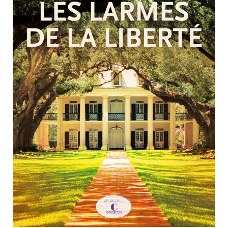
Nouveautés
Numérique
Livres audio
Meilleurs vendeurs
Page vedette
AUTEURS
À PROPOS
CONTACT