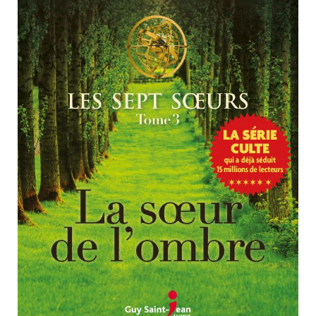
Nouveautés
Numérique
Livres audio
Meilleurs vendeurs
Page vedette
AUTEURS
À PROPOS
CONTACT