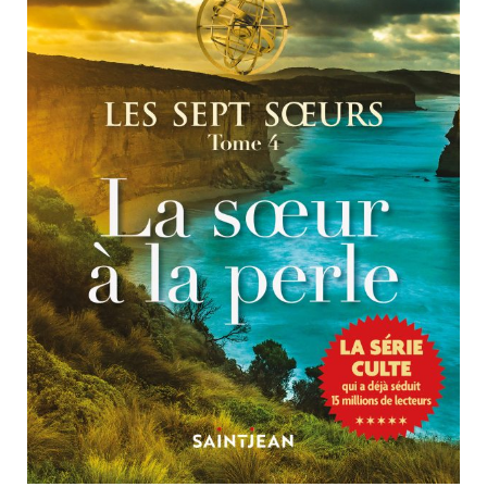
Nouveautés
Numérique
Livres audio
Meilleurs vendeurs
Page vedette
AUTEURS
À PROPOS
CONTACT