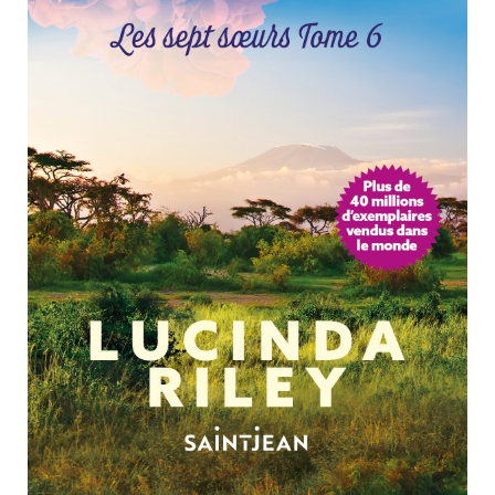
Nouveautés
Numérique
Livres audio
Meilleurs vendeurs
Page vedette
AUTEURS
À PROPOS
CONTACT