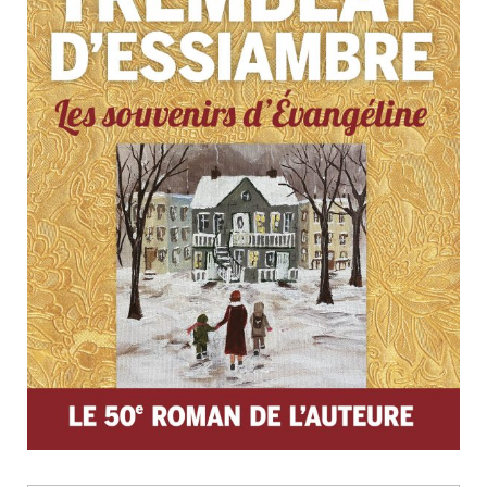
Nouveautés
Numérique
Livres audio
Meilleurs vendeurs
Page vedette
AUTEURS
À PROPOS
CONTACT