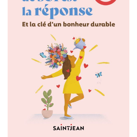
Nouveautés
Numérique
Livres audio
Meilleurs vendeurs
Page vedette
AUTEURS
À PROPOS
CONTACT